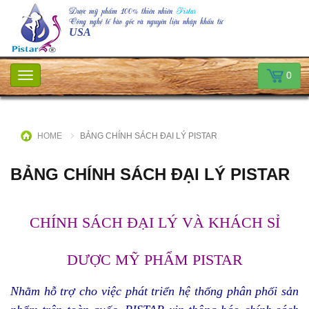
Dược mỹ phẩm 100% thiên nhiên
Pistar
Công nghệ tế bào gốc và nguyên liệu nhập khẩu từ
USA
0
Toggle
navigation
HOME
BẢNG CHÍNH SÁCH ĐẠI LÝ PISTAR
BẢNG CHÍNH SÁCH ĐẠI LÝ PISTAR
CHÍNH SÁCH ĐẠI LÝ VÀ KHÁCH SỈ
DƯỢC MỸ PHẨM PISTAR
Nhằm
hỗ trợ
cho việc phát triển hệ thống phân phối sản