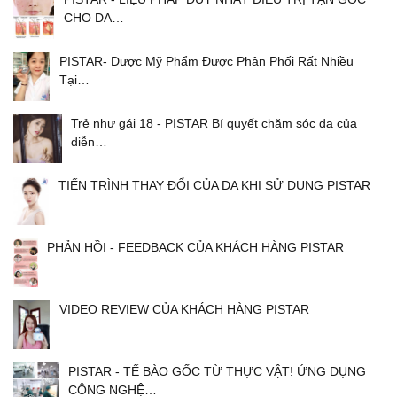
CHO DA…
PISTAR- Dược Mỹ Phẩm Được Phân Phối Rất Nhiều
Tại…
Trẻ như gái 18 - PISTAR Bí quyết chăm sóc da của
diễn…
TIẾN TRÌNH THAY ĐỔI CỦA DA KHI SỬ DỤNG PISTAR
PHẢN HỒI - FEEDBACK CỦA KHÁCH HÀNG PISTAR
VIDEO REVIEW CỦA KHÁCH HÀNG PISTAR
PISTAR - TẾ BÀO GỐC TỪ THỰC VẬT! ỨNG DỤNG
CÔNG NGHỆ…