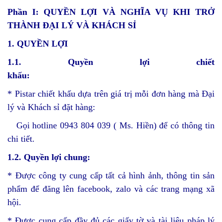
Phần I: QUYỀN LỢI VÀ NGHĨA VỤ KHI TRỞ
THÀNH ĐẠI LÝ VÀ KHÁCH SỈ
1. QUYỀN LỢI
1.1.
Quyền lợi chiết
khấu
:
* Pistar chiết khấu dựa trên giá trị mỗi đơn hàng mà Đại
lý và Khách sỉ đặt hàng:
Gọi hotline 0943 804 039 ( Ms. Hiền) để có thông tin
chi tiết.
1.
2
. Quyền lợi
chung:
* Được công ty cung cấp tất cả hình ảnh, thông tin sản
phẩm để đăng lên facebook, zalo và các trang mạng xã
hội.
* Được cung cấp đầy đủ các giấy tờ và tài liệu pháp lý