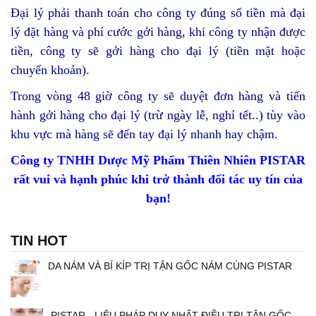
Đại lý phải thanh toán cho công ty đúng số tiền mà đại
lý đặt hàng và phí cước gởi hàng, khi công ty nhận được
tiền, công ty sẽ gởi hàng cho đại lý (tiền mặt hoặc
chuyển khoản).
Trong vòng 48 giờ công ty sẽ duyệt đơn hàng và tiến
hành gởi hàng cho đại lý (trừ ngày lễ, nghỉ tết..) tùy vào
khu vực mà hàng sẽ đến tay đại lý nhanh hay chậm.
Công ty TNHH Dược Mỹ Phẩm Thiên Nhiên PISTAR
rất vui và hạnh phúc khi trở thành đối tác uy tín của
bạn!
TIN HOT
DA NÁM VÀ BÍ KÍP TRỊ TẬN GỐC NÁM CÙNG PISTAR
PISTAR - LIỆU PHÁP DUY NHẤT ĐIỀU TRỊ TẬN GỐC