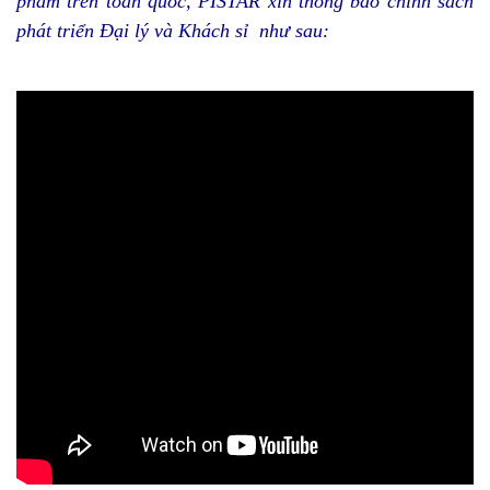
phẩm trên toàn quốc
, PISTAR xin thông báo chính sách
phát triển
Đ
ại lý và
K
hách sỉ như sau: