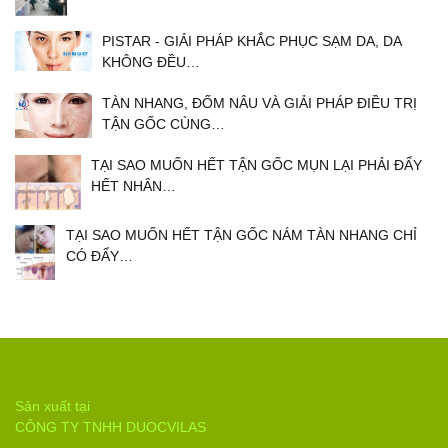
PISTAR - GIẢI PHÁP KHẮC PHỤC SẠM DA, DA
KHÔNG ĐỀU…
TÀN NHANG, ĐỐM NÂU VÀ GIẢI PHÁP ĐIỀU TRỊ
TẬN GỐC CÙNG…
TẠI SAO MUỐN HẾT TẬN GỐC MỤN LẠI PHẢI ĐẨY
HẾT NHÂN…
TẠI SAO MUỐN HẾT TẬN GỐC NÁM TÀN NHANG CHỈ
CÓ ĐẨY…
Sản xuất tại
CÔNG TY TNHH DUOCVILAS