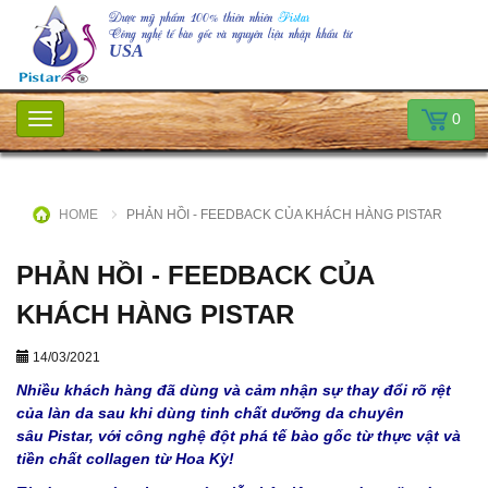
Dược mỹ phẩm 100% thiên nhiên
Pistar
Công nghệ tế bào gốc và nguyên liệu nhập khẩu từ
USA
0
Toggle
navigation
HOME
PHẢN HỒI - FEEDBACK CỦA KHÁCH HÀNG PISTAR
PHẢN HỒI - FEEDBACK CỦA
KHÁCH HÀNG PISTAR
14/03/2021
Nhiều khách hàng đã dùng và cảm nhận sự thay đổi rõ rệt
của làn da sau khi dùng tinh chất dưỡng da chuyên
sâu Pistar,
với công nghệ đột phá tế bào gốc từ thực vật và
tiền chất collagen từ Hoa Kỳ!