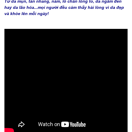
T
ừ da mụn, tàn nhang, nám, lỗ chân lông to, da ngăm đen
hay da lão hóa...mọi người đều cảm thấy hài lòng vì da đẹp
và khỏe lên mỗi ngày!