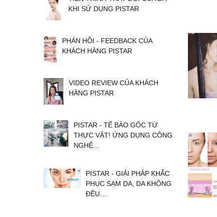
KHI SỬ DỤNG PISTAR
PHẢN HỒI - FEEDBACK CỦA
KHÁCH HÀNG PISTAR
VIDEO REVIEW CỦA KHÁCH
HÀNG PISTAR
PISTAR - TẾ BÀO GỐC TỪ
THỰC VẬT! ỨNG DỤNG CÔNG
NGHỆ…
PISTAR - GIẢI PHÁP KHẮC
PHỤC SẠM DA, DA KHÔNG
ĐỀU…