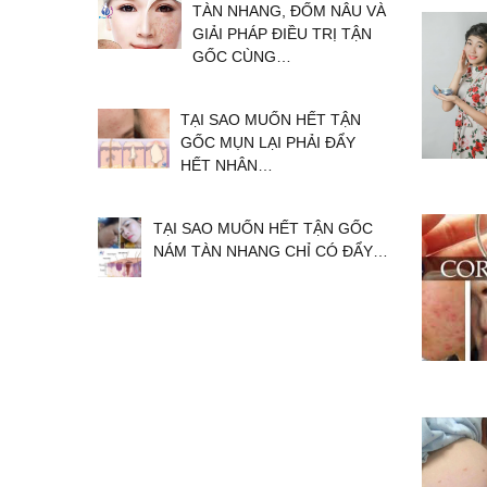
TÀN NHANG, ĐỐM NÂU VÀ
GIẢI PHÁP ĐIỀU TRỊ TẬN
GỐC CÙNG…
TẠI SAO MUỐN HẾT TẬN
GỐC MỤN LẠI PHẢI ĐẨY
HẾT NHÂN…
TẠI SAO MUỐN HẾT TẬN GỐC
NÁM TÀN NHANG CHỈ CÓ ĐẨY…