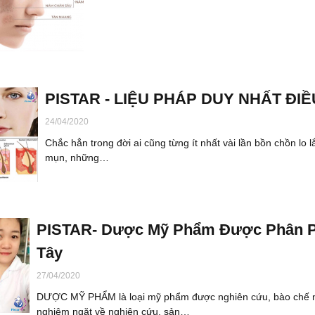
PISTAR - LIỆU PHÁP DUY NHẤT ĐI
24/04/2020
Chắc hẳn trong đời ai cũng từng ít nhất vài lần bồn chồn lo l
mụn, những…
PISTAR- Dược Mỹ Phẩm Được Phân Ph
Tây
27/04/2020
DƯỢC MỸ PHẨM là loại mỹ phẩm được nghiên cứu, bào chế nh
nghiêm ngặt về nghiên cứu, sản…