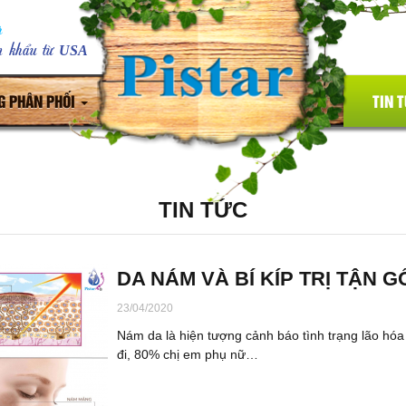
r
ập khẩu từ
USA
G PHÂN PHỐI
TIN 
TIN TỨC
DA NÁM VÀ BÍ KÍP TRỊ TẬN 
23/04/2020
Nám da là hiện tượng cảnh báo tình trạng lão hóa 
đi, 80% chị em phụ nữ…