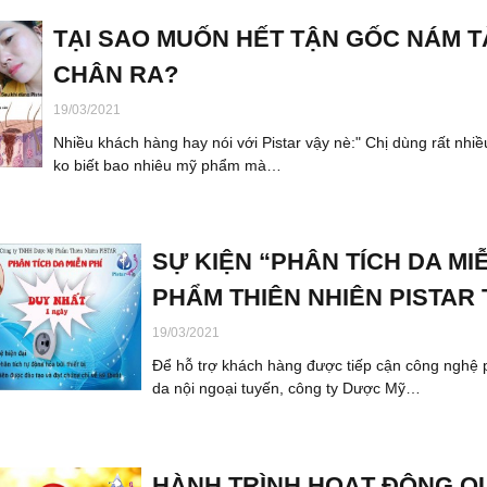
TẠI SAO MUỐN HẾT TẬN GỐC NÁM T
CHÂN RA?
19/03/2021
Nhiều khách hàng hay nói với Pistar vậy nè:" Chị dùng rất nhi
ko biết bao nhiêu mỹ phẩm mà…
SỰ KIỆN “PHÂN TÍCH DA MI
PHẨM THIÊN NHIÊN PISTAR 
19/03/2021
Để hỗ trợ khách hàng được tiếp cận công nghệ ph
da nội ngoại tuyến, công ty Dược Mỹ…
HÀNH TRÌNH HOẠT ĐỘNG QU