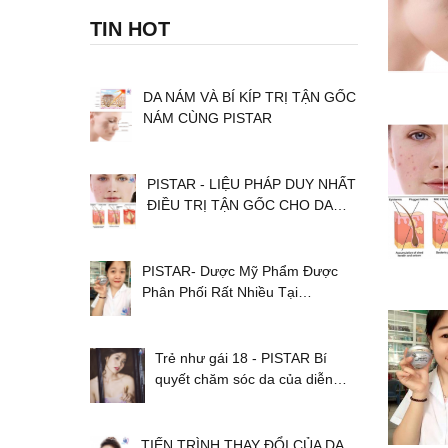
TIN HOT
DA NÁM VÀ BÍ KÍP TRỊ TẬN GỐC
NÁM CÙNG PISTAR
PISTAR - LIỆU PHÁP DUY NHẤT
ĐIỀU TRỊ TẬN GỐC CHO DA…
PISTAR- Dược Mỹ Phẩm Được
Phân Phối Rất Nhiều Tại…
Trẻ như gái 18 - PISTAR Bí
quyết chăm sóc da của diễn…
TIẾN TRÌNH THAY ĐỔI CỦA DA