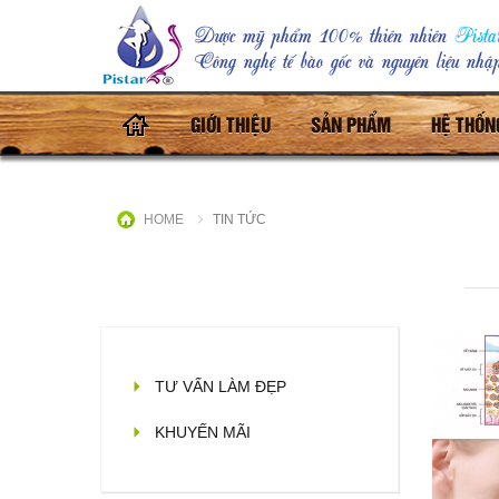
Dược mỹ phẩm 100% thiên nhiên
Pista
Công nghệ tế bào gốc và nguyên liệu nh
(CURRENT)
GIỚI THIỆU
SẢN PHẨM
HỆ THỐN
HOME
TIN TỨC
TƯ VẤN LÀM ĐẸP
KHUYẾN MÃI