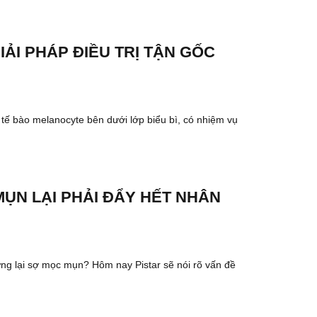
ẢI PHÁP ĐIỀU TRỊ TẬN GỐC
 tế bào melanocyte bên dưới lớp biểu bì, có nhiệm vụ
MỤN LẠI PHẢI ĐẨY HẾT NHÂN
ng lại sợ mọc mụn? Hôm nay Pistar sẽ nói rõ vấn đề