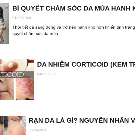
BÍ QUYẾT CHĂM SÓC DA MÙA HANH 
01/05/2020
Thời tiết đã sang đông và trở nên hanh khô hơn khiến tình trạn
quyết chăm sóc da mùa…
DA NHIỄM CORTICOID (KEM T
04/05/2020
RẠN DA LÀ GÌ? NGUYÊN NHÂN V
06/05/2020