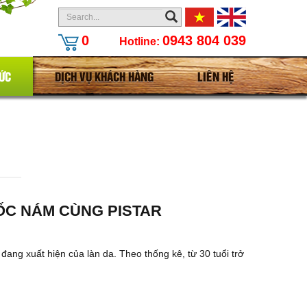
0
0943 804 039
Hotline:
TỨC
DỊCH VỤ KHÁCH HÀNG
LIÊN HỆ
GỐC NÁM CÙNG PISTAR
đang xuất hiện của làn da. Theo thống kê, từ 30 tuổi trở