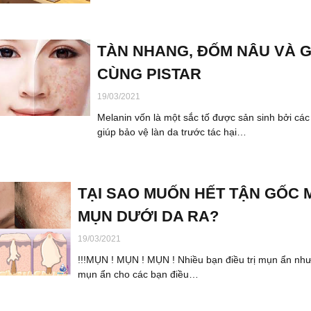
TÀN NHANG, ĐỐM NÂU VÀ GI
CÙNG PISTAR
19/03/2021
Melanin vốn là một sắc tố được sản sinh bởi các
giúp bảo vệ làn da trước tác hại…
TẠI SAO MUỐN HẾT TẬN GỐC 
MỤN DƯỚI DA RA?
19/03/2021
!!!MỤN ! MỤN ! MỤN ! Nhiều bạn điều trị mụn ẩn như
mụn ẩn cho các bạn điều…