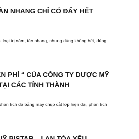
ÀN NHANG CHỈ CÓ ĐẨY HẾT
ều loại trị nám, tàn nhang, nhưng dùng không hết, dùng
ỄN PHÍ “ CỦA CÔNG TY DƯỢC MỸ
TẠI CÁC TỈNH THÀNH
ân tích da bằng máy chụp cắt lớp hiện đại, phân tích
Ỹ PISTAR – LAN TỎA YÊU